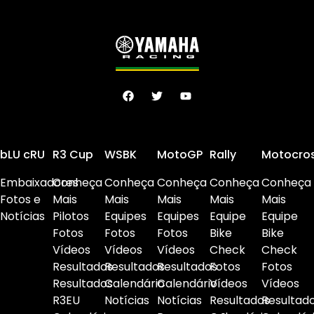
bLU cRU
R3 Cup
WSBK
MotoGP
Rally
Motocro
Embaixadores
Conheça
Conheça
Conheça
Conheça
Conheça
Fotos e
Mais
Mais
Mais
Mais
Mais
Notícias
Pilotos
Equipes
Equipes
Equipe
Equipe
Fotos
Fotos
Fotos
Bike
Bike
Vídeos
Vídeos
Vídeos
Check
Check
Resultados
Resultados
Resultados
Fotos
Fotos
Resultados
Calendário
Calendário
Vídeos
Vídeos
R3EU
Notícias
Notícias
Resultados
Resultad