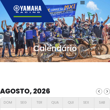
Calendário
AGOSTO, 2026
DOM
SEG
TER
QUA
QUI
SEX
SAB