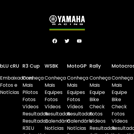
bLU cRU
R3 Cup
WSBK
MotoGP
Rally
Motocro
Embaixadores
Conheça
Conheça
Conheça
Conheça
Conheça
Fotos e
Mais
Mais
Mais
Mais
Mais
Notícias
Pilotos
Equipes
Equipes
Equipe
Equipe
Fotos
Fotos
Fotos
Bike
Bike
Vídeos
Vídeos
Vídeos
Check
Check
Resultados
Resultados
Resultados
Fotos
Fotos
Resultados
Calendário
Calendário
Vídeos
Vídeos
R3EU
Notícias
Notícias
Resultados
Resultad