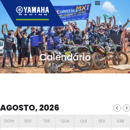
Calendário
AGOSTO, 2026
DOM
SEG
TER
QUA
QUI
SEX
SAB