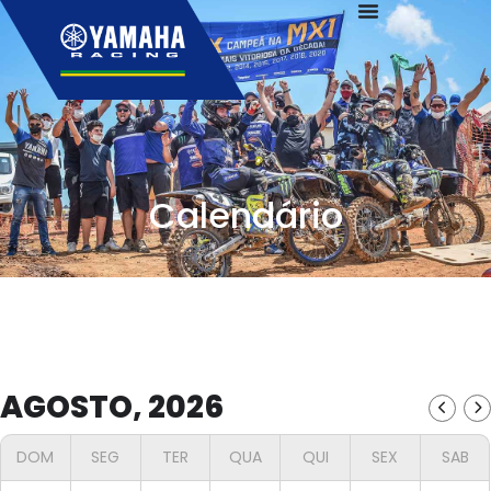
Calendário
AGOSTO, 2026
DOM
SEG
TER
QUA
QUI
SEX
SAB