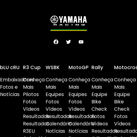
bLU cRU
R3 Cup
WSBK
MotoGP
Rally
Motocro
Embaixadores
Conheça
Conheça
Conheça
Conheça
Conheça
Fotos e
Mais
Mais
Mais
Mais
Mais
Notícias
Pilotos
Equipes
Equipes
Equipe
Equipe
Fotos
Fotos
Fotos
Bike
Bike
Vídeos
Vídeos
Vídeos
Check
Check
Resultados
Resultados
Resultados
Fotos
Fotos
Resultados
Calendário
Calendário
Vídeos
Vídeos
R3EU
Notícias
Notícias
Resultados
Resultad