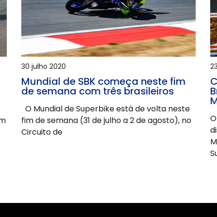
23
30 julho 2020
C
Mundial de SBK começa neste fim
B
de semana com três brasileiros
M
O Mundial de Superbike está de volta neste
O
im
fim de semana (31 de julho a 2 de agosto), no
d
Circuito de
M
S