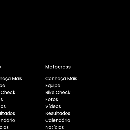
y
Motocross
heça Mais
Conheça Mais
ipe
Equipe
e Check
Bike Check
os
Fotos
eos
Vídeos
ultados
Resultados
endário
Calendário
cias
Notícias