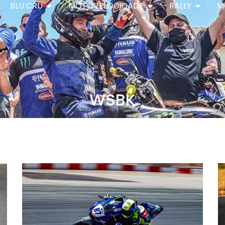
BLU CRU
MOTOVELOCIDADE
RALLY
M
WSBK